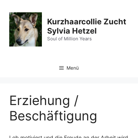
Zum
Inhalt
springen
Kurzhaarcollie Zucht
Sylvia Hetzel
Soul of Million Years
Menü
Erziehung /
Beschäftigung
Lob motiviert und die Freude an der Arbeit wird